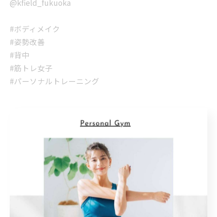
@kfield_fukuoka
#ボディメイク
#姿勢改善
#背中
#筋トレ女子
#パーソナルトレーニング
福岡市でパーソナルトレーニングを行うkfield studio 薬
院 ボディメイクでは、パーソナルスタイルのトレーニン
グを行っており、お客様のその日のコンディションに合
わせて効率的なメニューを組み立てます。 当ジムは、薬
院大通駅（動植物園口）から徒歩4分、薬院駅から徒歩8
分と、駅からのアクセスも抜群となっておりますので、
筋トレやダイエットをお考えの方はお気軽にご利用くだ
さい。