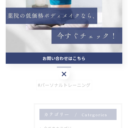
ボディメイクを薬院でサポート
ボディメイク
< 前のページ
一覧に戻る
次のページ >
関連タグ
お問い合わせはこちら
お問い合わせはこちら
#パーソナルトレーニング
カテゴリー
Categories