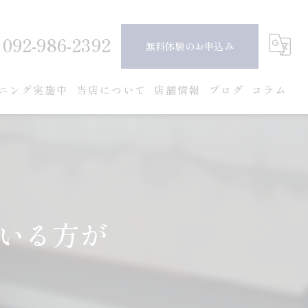
092-986-2392
無料体験のお申込み
ニング実施中
当店について
店舗情報
ブログ
コラム
ピラティス
ダイエット
ボディメイク
いる方が
女性
安い