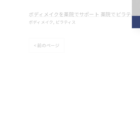
ボディメイクを薬院でサポート
薬院でピラティ
ボディメイク
ピラティス
< 前のページ