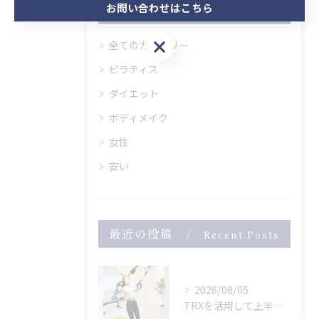
お問い合わせはこちら
カテゴリー
Categories
お問い合わせはこちら
全てのカテゴリー
ピラティス
ダイエット
ボディメイク
女性
安い
最近の投稿
Recent Posts
2026/08/05
TRXを活用して上半身のトレーニング