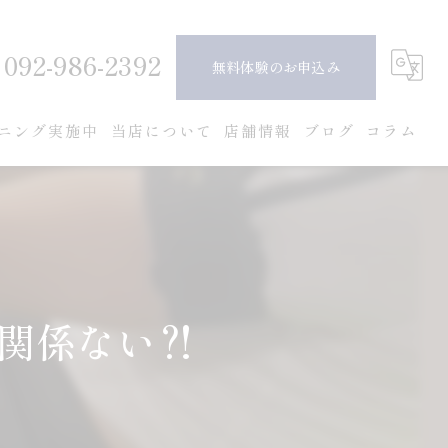
092-986-2392
無料体験のお申込み
ニング実施中
当店について
店舗情報
ブログ
コラム
ピラティス
ダイエット
ボディメイク
関係ない⁈
女性
安い