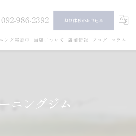
092-986-2392
無料体験のお申込み
ニング実施中
当店について
店舗情報
ブログ
コラム
ピラティス
ダイエット
ボディメイク
ーニングジム
女性
安い