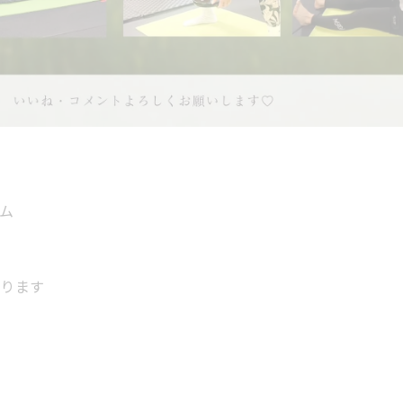
ム
なります