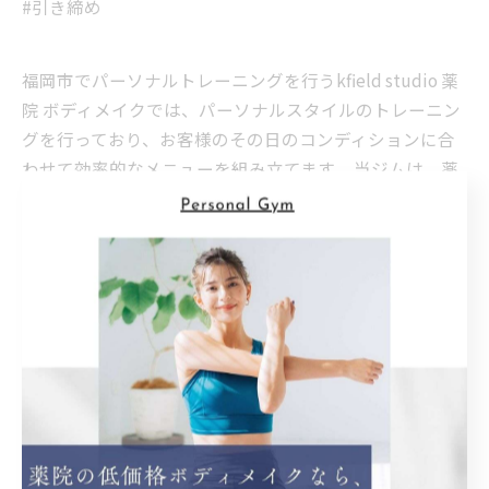
#引き締め
福岡市でパーソナルトレーニングを行うkfield studio 薬
院 ボディメイクでは、パーソナルスタイルのトレーニン
グを行っており、お客様のその日のコンディションに合
わせて効率的なメニューを組み立てます。 当ジムは、薬
院大通駅（動植物園口）から徒歩4分、薬院駅から徒歩8
分と、駅からのアクセスも抜群となっておりますので、
筋トレやダイエットをお考えの方はお気軽にご利用くだ
さい。
薬院でピラティスクラスを開講
ボディメイクを薬院でサ
ポート
ピラティス
ボディメイク
< 前のページ
一覧に戻る
次のページ >