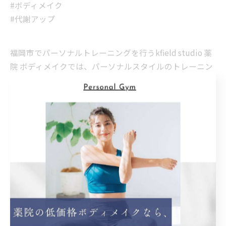
#ボディメイク
#代謝アップ
福岡市でパーソナルトレーニングを行うkfield studio 薬
院 ボディメイクでは、パーソナルスタイルのトレーニン
グを行っており、お客様のその日のコンディションに合
わせて効率的なメニューを組み立てます。 当ジムは、薬
院大通駅（動植物園口）から徒歩4分、薬院駅から徒歩8
分と、駅からのアクセスも抜群となっておりますので、
筋トレやダイエットをお考えの方はお気軽にご利用くだ
さい。
薬院でピラティスクラスを開講
薬院で効率的なダイエッ
トを提案
ボディメイクを薬院でサポート
ピラティス
ダイエット
ボディメイク