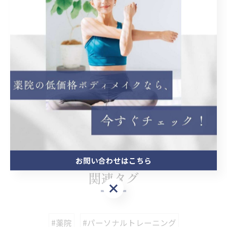
院大通駅（動植物園口）から徒歩4分、薬院駅から徒歩8
分と、駅からのアクセスも抜群となっておりますので、
筋トレやダイエットをお考えの方はお気軽にご利用くだ
さい。
ボディメイクを薬院でサポート
薬院でピラティスクラス
を開講
薬院で効率的なダイエットを提案
ボディメイク
ピラティス
ダイエット
< 前のページ
一覧に戻る
次のページ >
お問い合わせはこちら
関連タグ
お問い合わせはこちら
#薬院
#パーソナルトレーニング