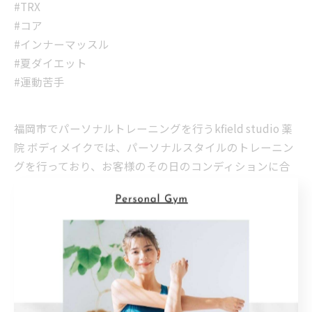
#TRX
#コア
#インナーマッスル
#夏ダイエット
#運動苦手
福岡市でパーソナルトレーニングを行うkfield studio 薬
院 ボディメイクでは、パーソナルスタイルのトレーニン
グを行っており、お客様のその日のコンディションに合
わせて効率的なメニューを組み立てます。 当ジムは、薬
院大通駅（動植物園口）から徒歩4分、薬院駅から徒歩8
分と、駅からのアクセスも抜群となっておりますので、
筋トレやダイエットをお考えの方はお気軽にご利用くだ
さい。
ボディメイクを薬院でサポート
薬院でピラティスクラス