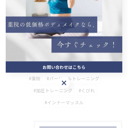
を開講
薬院で効率的なダイエットを提案
ボディメイク
ピラティス
ダイエット
< 前のページ
一覧に戻る
次のページ >
関連タグ
お問い合わせはこちら
#薬院
#パーソナルトレーニング
お問い合わせはこちら
#加圧トレーニング
#くびれ
#インナーマッスル