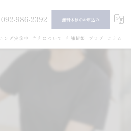
092-986-2392
無料体験のお申込み
ニング実施中
当店について
店舗情報
ブログ
コラム
ピラティス
ダイエット
ボディメイク
女性
安い