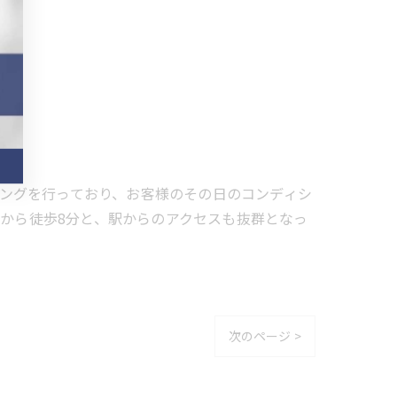
レーニングを行っており、お客様のその日のコンディシ
駅から徒歩8分と、駅からのアクセスも抜群となっ
次のページ >