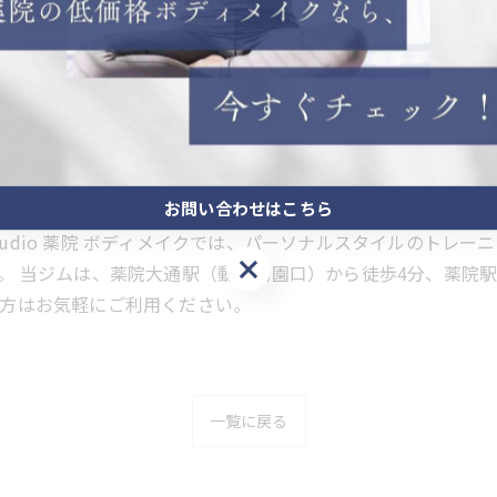
お問い合わせはこちら
 studio 薬院 ボディメイクでは、パーソナルスタイルのト
お問い合わせはこちら
。 当ジムは、薬院大通駅（動植物園口）から徒歩4分、薬院
方はお気軽にご利用ください。
一覧に戻る