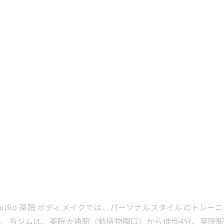
 studio 薬院 ボディメイクでは、パーソナルスタイルのト
。 当ジムは、薬院大通駅（動植物園口）から徒歩4分、薬院