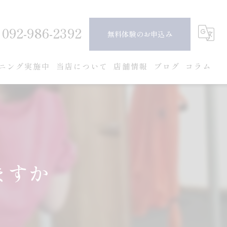
092-986-2392
無料体験のお申込み
ニング実施中
当店について
店舗情報
ブログ
コラム
ピラティス
ダイエット
ボディメイク
ますか
女性
安い