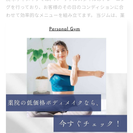
グを行っており、お客様のその日のコンディションに合
わせて効率的なメニューを組み立てます。 当ジムは、薬
院大通駅（動植物園口）から徒歩4分、薬院駅から徒歩8
分と、駅からのアクセスも抜群となっておりますので、
筋トレやダイエットをお考えの方はお気軽にご利用くだ
さい。
< 前のページ
一覧に戻る
次のページ >
関連タグ
#加圧トレーニング