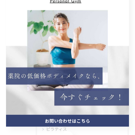
< 前のページ
一覧に戻る
次のページ >
関連タグ
#パーソナルトレーニング
カテゴリー
Categories
全てのカテゴリー
お問い合わせはこちら
ピラティス