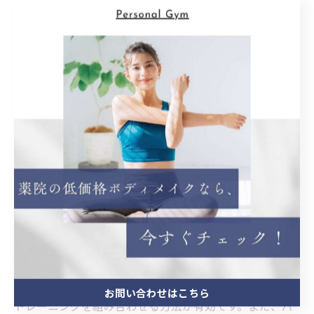
とが最も大切です。
理想のボディメイク完結編：インナーとアウター
鍛錬で健康的な美ボディを手に入れる
理想のボディメイクを追求するには、外側の筋肉である
アウターマッスルだけでなく、深層にあるインナーマッ
スルも同時に鍛えることが不可欠です。インナーマッス
ルは、体幹を安定させる役割があり、正しい姿勢維持や
関節の負担軽減に大きく貢献します。一方で、アウター
マッスルは筋肉の形状や外観を整えるだけでなく、日常
動作やスポーツパフォーマンスの向上に直結していま
す。効果的なトレーニングとしては、プランクやデッド
バグといったインナーを意識した体幹トレーニングに加
え、スクワットやベンチプレスなどの複合的なアウター
お問い合わせはこちら
トレーニングを組み合わせる方法が有効です。また、パ