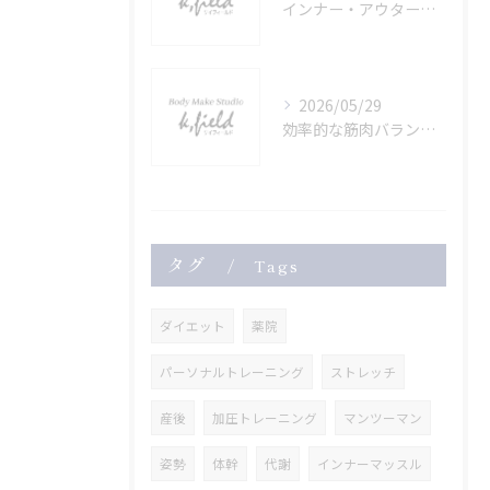
インナー・アウター筋肉を鍛える健康的ボディメイク法
2026/05/29
効率的な筋肉バランスで作る理想のボディメイク法
タグ
Tags
ダイエット
薬院
パーソナルトレーニング
ストレッチ
産後
加圧トレーニング
マンツーマン
姿勢
体幹
代謝
インナーマッスル