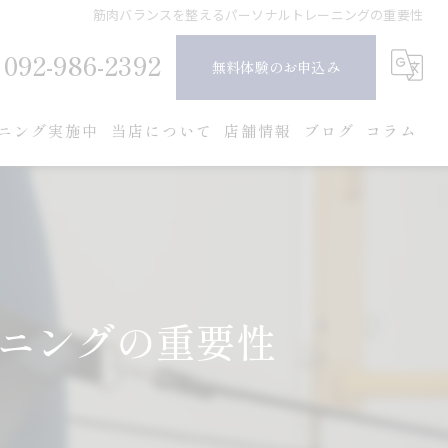
筋肉バランスを整えるパーソナルトレーニングの重要性
092-986-2392
無料体験のお申込み
ニング実施中
当店について
店舗情報
ブログ
コラム
ピラティス
ダイエット
ボディメイク
ニングの重要性
女性
安い