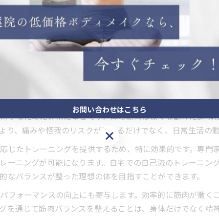
を柔軟に設計します。
かつ安全に筋肉バランスを整えることが可能です。例えば、
われます。これにより、理想的な体型の維持や運動能力の向
す。
リットとは？
お問い合わせはこちら
持するために非常に重要です。体の筋肉は様々な動作に連携
より、痛みや怪我のリスクが高まるだけでなく、日常生活の
お問い合わせはこちら
応じたトレーニングを提供するため、特に効果的です。専門
レーニングが可能になります。自宅での自己流のトレーニン
的なバランスが整った理想の体を目指すことができます。
パフォーマンスの向上にも寄与します。効率的に筋肉が働く
グを通じて筋肉バランスを整えることは、身体だけでなく精