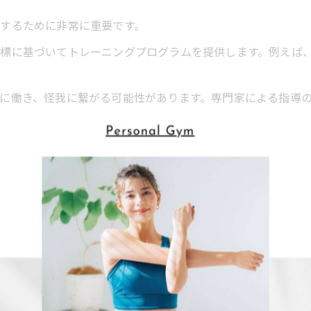
するために非常に重要です。
標に基づいてトレーニングプログラムを提供します。例えば
に働き、怪我に繋がる可能性があります。専門家による指導
バランスを考慮したエクササイズが盛り込まれています。ま
心して取り組めます。理想的な筋肉バランスを手に入れ、動
、近年ますます重要視されるようになっています。
スが崩れると、動作が不安定になり、慢性的な疲労感や怪我
態は、体全体の機能を低下させてしまいます。 パーソナルト