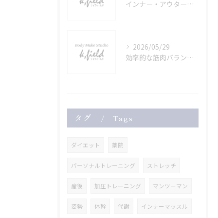
インナー・アウター筋肉を鍛える健康的ボディメイク法
2026/05/29
効率的な筋肉バランスで作る理想のボディメイク法
タグ
Tags
ダイエット
薬院
パーソナルトレーニング
ストレッチ
産後
加圧トレーニング
マンツーマン
姿勢
体幹
代謝
インナーマッスル