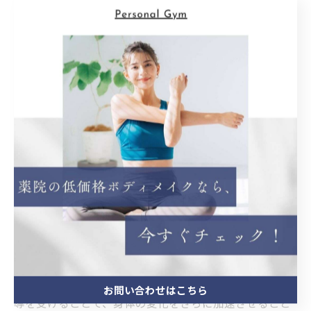
パーソナルトレーニングの秘訣：専門家のアドバ
イスに耳を傾けよう
パーソナルトレーニングを通じて理想の身体を手に入れ
るためには、専門家のアドバイスが不可欠です。まず、
個々の目標や体質をしっかりと分析することから始まり
ます。専門のトレーナーは、あなたに最適なトレーニン
グプログラムを設計し、効果的な運動方法を指導してく
れます。トレーニングの際には、正しいフォームや適切
な負荷が重要です。これにより、怪我のリスクを減ら
し、より効率的に筋肉を鍛えることができます。 また、
栄養面にも注意を払いましょう。トレーニングの効果を
最大限に引き出すためには、食事内容を見直し、適切な
栄養素を摂取することが大切です。専門家からの栄養指
お問い合わせはこちら
導を受けることで、身体の変化をさらに加速させること