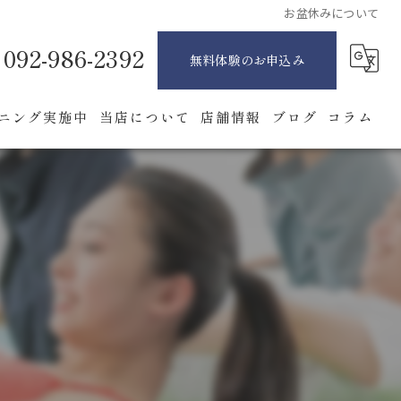
お盆休みについて
092-986-2392
無料体験のお申込み
ニング実施中
当店について
店舗情報
ブログ
コラム
ピラティス
ダイエット
ボディメイク
女性
安い